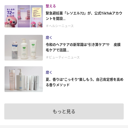
整える
緊急避妊薬「レソエル72」が、公式TikTokアカウ
ントを開設...
＃ヘルシーニュース
磨く
令和のヘアケアの新常識は“引き算ケア”!? 皮膜
毛ケアで話題...
＃ビューティーニュース
磨く
夏、香りは“こっそり”楽しもう。自己肯定感を高め
る香りメソッド
もっと見る