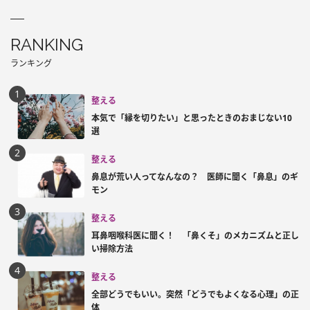
RANKING
ランキング
整える
本気で「縁を切りたい」と思ったときのおまじない10
選
整える
鼻息が荒い人ってなんなの？ 医師に聞く「鼻息」のギ
モン
整える
耳鼻咽喉科医に聞く！ 「鼻くそ」のメカニズムと正し
い掃除方法
整える
全部どうでもいい。突然「どうでもよくなる心理」の正
体