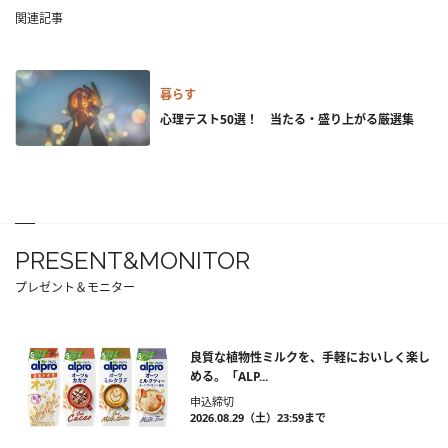
関連記事
暮らす
心理テスト50選！ 当たる・盛り上がる厳選集
PRESENT&MONITOR
プレゼント＆モニター
良質な植物性ミルクを、手軽においしく楽し
める。「ALP...
申込締切
2026.08.29（土）23:59まで