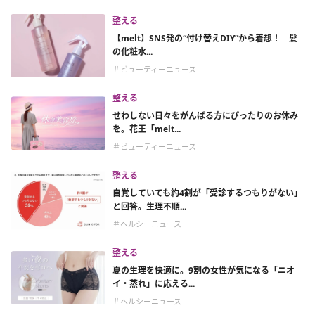
整える
【melt】SNS発の“付け替えDIY”から着想！ 髪
の化粧水...
＃ビューティーニュース
整える
せわしない日々をがんばる方にぴったりのお休み
を。花王「melt...
＃ビューティーニュース
整える
自覚していても約4割が「受診するつもりがない」
と回答。生理不順...
＃ヘルシーニュース
整える
夏の生理を快適に。9割の女性が気になる「ニオ
イ・蒸れ」に応える...
＃ヘルシーニュース