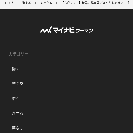
トップ
整える
メンタル
【心理テスト】世界の秘宝展で盗んだものは？ 「あ
カテゴリー
働く
整える
磨く
恋する
暮らす