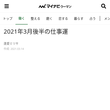
働く
トップ
整える
磨く
恋する
暮らす
占う
メ
2021年3月後半の仕事運
逢愛ミリサ
作成: 2021.03.14