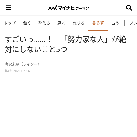
暮らす
トップ
働く
整える
磨く
恋する
占う
メ
すごいっ……！ 「努力家な人」が絶
対にしないこと5つ
唐沢未夢（ライター）
作成: 2021.02.14