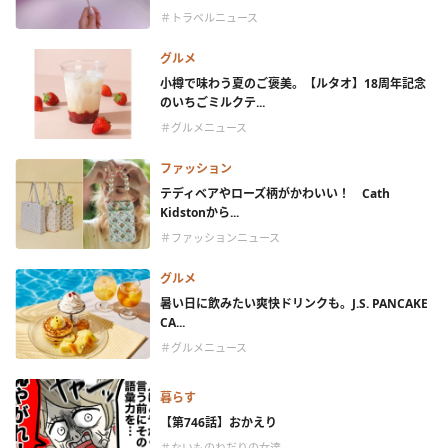
＃トラベルニュース
グルメ
小樽で味わう夏のご褒美。【ルタオ】18周年記念
のいちごミルクテ...
＃グルメニュース
ファッション
テディベアやローズ柄がかわいい！ Cath
Kidstonから...
＃ファッションニュース
グルメ
暑い日に飲みたい爽快ドリンクも。J.S. PANCAKE
CA...
＃グルメニュース
暮らす
【第746話】おかえり
＃ないものねだりの女達。