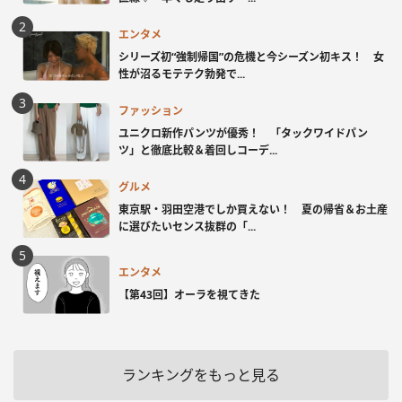
エンタメ
シリーズ初“強制帰国”の危機と今シーズン初キス！ 女
性が沼るモテテク勃発で...
ファッション
ユニクロ新作パンツが優秀！ 「タックワイドパン
ツ」と徹底比較＆着回しコーデ...
グルメ
東京駅・羽田空港でしか買えない！ 夏の帰省＆お土産
に選びたいセンス抜群の「...
エンタメ
【第43回】オーラを視てきた
ランキングをもっと見る