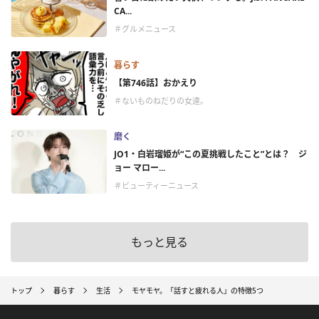
CA...
＃グルメニュース
暮らす
【第746話】おかえり
＃ないものねだりの女達。
磨く
JO1・白岩瑠姫が“この夏挑戦したこと”とは？ ジ
ョー マロー...
＃ビューティーニュース
もっと見る
トップ
暮らす
生活
モヤモヤ。「話すと疲れる人」の特徴5つ