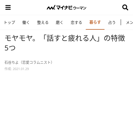
暮らす
トップ
働く
整える
磨く
恋する
占う
メ
モヤモヤ。「話すと疲れる人」の特徴
5つ
石谷ちよ（恋愛コラムニスト）
作成: 2021.01.29