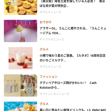
【東京駅】帰省土産を探している人必見！ 東京
ばな奈が夏の特別企...
＃グルメニュース
おでかけ
アラサーOL、うんこに癒やされる。『うんこミュ
ージアム YOK...
＃トラベルニュース
グルメ
小樽で味わう夏のご褒美。【ルタオ】18周年記念
のいちごミルクテ...
＃グルメニュース
ファッション
テディベアやローズ柄がかわいい！ Cath
Kidstonから...
＃ファッションニュース
グルメ
暑い日に飲みたい爽快ドリンクも。J.S. PANCAKE