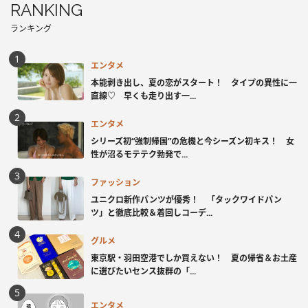
RANKING
ランキング
エンタメ
本能剥き出し、夏の恋がスタート！ タイプの異性に一
直線♡ 早くも走り出す一...
エンタメ
シリーズ初“強制帰国”の危機と今シーズン初キス！ 女
性が沼るモテテク勃発で...
ファッション
ユニクロ新作パンツが優秀！ 「タックワイドパン
ツ」と徹底比較＆着回しコーデ...
グルメ
東京駅・羽田空港でしか買えない！ 夏の帰省＆お土産
に選びたいセンス抜群の「...
エンタメ