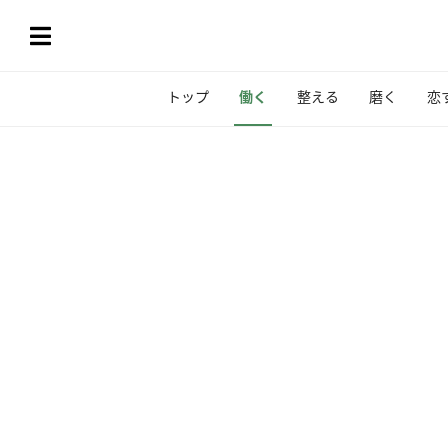
トップ
働く
整える
磨く
恋