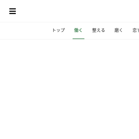
トップ
働く
整える
磨く
恋