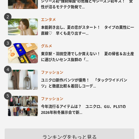
シリーズ初“強制帰国”の危機と今シーズン初キス！ 女
性が沼るモテテク勃発で...
エンタメ
本能剥き出し、夏の恋がスタート！ タイプの異性に一
直線♡ 早くも走り出す一...
グルメ
東京駅・羽田空港でしか買えない！ 夏の帰省＆お土産
に選びたいセンス抜群の「...
ファッション
ユニクロ新作パンツが優秀！ 「タックワイドパン
ツ」と徹底比較＆着回しコーデ...
ファッション
今年流行るアイテムは？ ユニクロ、GU、PLSTの
2026年秋冬展示会で新...
ランキングをもっと見る