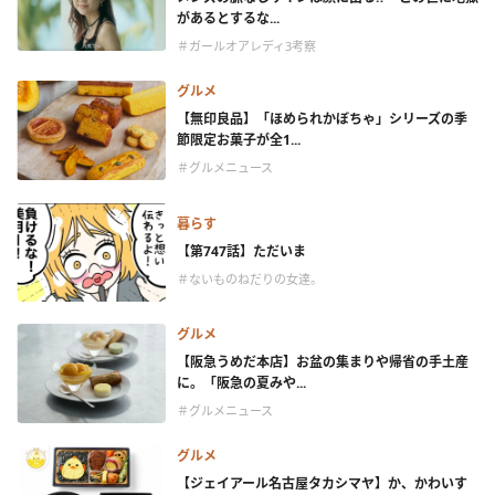
があるとするな...
＃ガールオアレディ3考察
グルメ
【無印良品】「ほめられかぼちゃ」シリーズの季
節限定お菓子が全1...
＃グルメニュース
暮らす
【第747話】ただいま
＃ないものねだりの女達。
グルメ
【阪急うめだ本店】お盆の集まりや帰省の手土産
に。「阪急の夏みや...
＃グルメニュース
グルメ
【ジェイアール名古屋タカシマヤ】か、かわいす