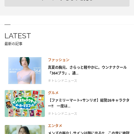
LATEST
最新の記事
ファッション
真夏の胸元、さらっと軽やかに。ウンナナクール
「364ブラ」、通...
＃トレンドニュース
グルメ
【ファミリーマート×サンリオ】総勢26キャラクタ
ー!! 一度は...
＃トレンドニュース
エンタメ
メンズの脈なしサインは顔に出る!? この世に地獄