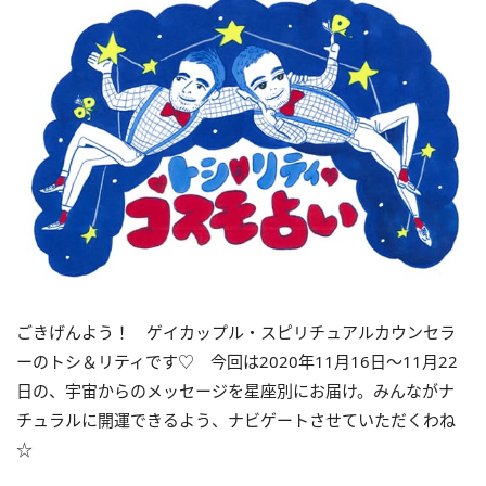
ごきげんよう！ ゲイカップル・スピリチュアルカウンセラ
ーのトシ＆リティです
♡
今回は
2020
年
11
月
16
日〜
11
月
22
日の、宇宙からのメッセージを星座別にお届け。みんながナ
チュラルに開運できるよう、ナビゲートさせていただくわね
☆