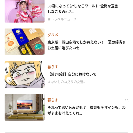
30歳になっても“しなこワールド”全開を宣言！
しなこ＆We♡...
＃トラベルニュース
グルメ
東京駅・羽田空港でしか買えない！ 夏の帰省＆
お土産に選びたいセ...
暮らす
【第745話】自分に負けないで
＃ないものねだりの女達。
暮らす
PR
それって思い込みかも？ 機能もデザインも、わ
がままを叶えてくれ...