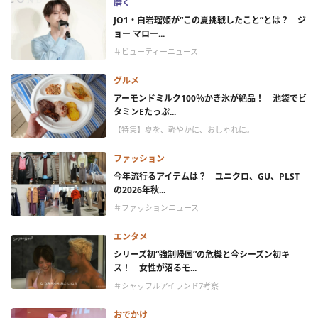
磨く
JO1・白岩瑠姫が“この夏挑戦したこと”とは？ ジ
ョー マロー...
＃ビューティーニュース
グルメ
アーモンドミルク100％かき氷が絶品！ 池袋でビ
タミンEたっぷ...
【特集】夏を、軽やかに、おしゃれに。
ファッション
今年流行るアイテムは？ ユニクロ、GU、PLST
の2026年秋...
＃ファッションニュース
エンタメ
シリーズ初“強制帰国”の危機と今シーズン初キ
ス！ 女性が沼るモ...
＃シャッフルアイランド7考察
おでかけ