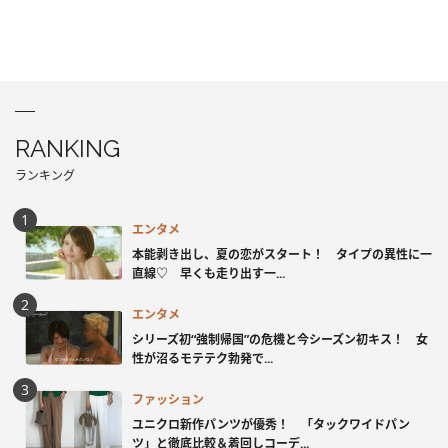
RANKING
ランキング
エンタメ
本能剥き出し、夏の恋がスタート！ タイプの異性に一
直線♡ 早くも走り出す一...
エンタメ
シリーズ初“強制帰国”の危機と今シーズン初キス！ 女
性が沼るモテテク勃発で...
ファッション
ユニクロ新作パンツが優秀！ 「タックワイドパン
ツ」と徹底比較＆着回しコーデ...