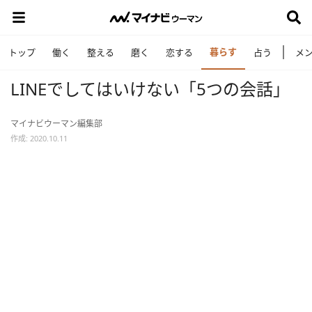
暮らす
トップ
働く
整える
磨く
恋する
占う
メ
LINEでしてはいけない「5つの会話」
マイナビウーマン編集部
作成: 2020.10.11