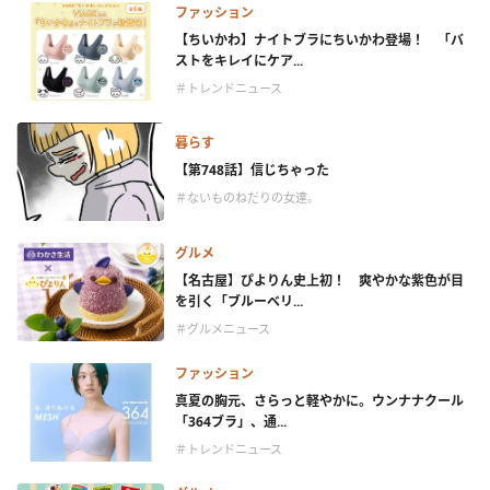
ファッション
【ちいかわ】ナイトブラにちいかわ登場！ 「バ
ストをキレイにケア...
＃トレンドニュース
暮らす
【第748話】信じちゃった
＃ないものねだりの女達。
グルメ
【名古屋】ぴよりん史上初！ 爽やかな紫色が目
を引く「ブルーベリ...
＃グルメニュース
ファッション
真夏の胸元、さらっと軽やかに。ウンナナクール
「364ブラ」、通...
＃トレンドニュース