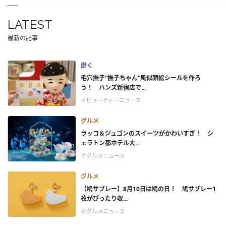
LATEST
最新の記事
磨く
毛穴撫子“撫子ちゃん”風似顔絵シールを作ろ
う！ ハンズ新宿店で...
＃ビューティーニュース
グルメ
ラッコ＆ジュゴンのスイーツがかわいすぎ！ シ
ェラトン都ホテル大...
＃グルメニュース
グルメ
【鳩サブレー】8月10日は鳩の日！ 鳩サブレー1
枚がぴったり収...
＃グルメニュース