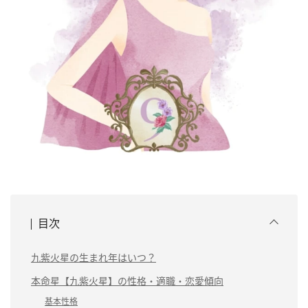
目次
九紫火星の生まれ年はいつ？
本命星【九紫火星】の性格・適職・恋愛傾向
基本性格