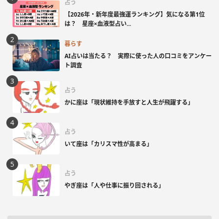
占う
【2026年・新年度最強運ランキング】気になる第1位
は？ 星座×血液型占い...
暮らす
AI占いは当たる？ 実際に使った人の口コミをアンケー
ト調査
占う
かに座は「現状維持を手放すと人生が飛躍する」
占う
いて座は「カリスマ性が高まる」
占う
やぎ座は「人や仕事に振り回される」