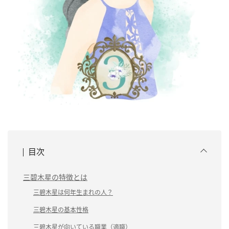
目次
三碧木星の特徴とは
三碧木星は何年生まれの人？
三碧木星の基本性格
三碧木星が向いている職業（適職）