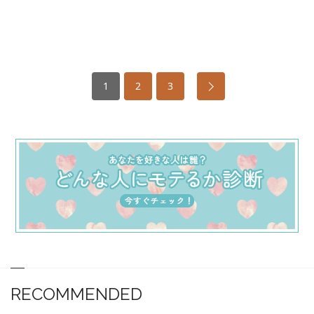
1
2
3
RECOMMENDED