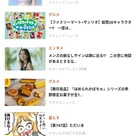
＃トレンドニュース
グルメ
【ファミリーマート×サンリオ】総勢26キャラクタ
ー!! 一度は...
＃トレンドニュース
エンタメ
メンズの脈なしサインは顔に出る!? この世に地獄
があるとするな...
＃ガールオアレディ3考察
グルメ
【無印良品】「ほめられかぼちゃ」シリーズの季
節限定お菓子が全1...
＃グルメニュース
暮らす
【第747話】ただいま
＃ないものねだりの女達。