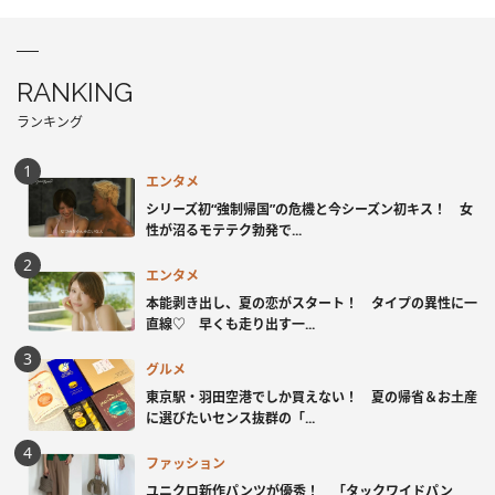
RANKING
ランキング
エンタメ
シリーズ初“強制帰国”の危機と今シーズン初キス！ 女
性が沼るモテテク勃発で...
エンタメ
本能剥き出し、夏の恋がスタート！ タイプの異性に一
直線♡ 早くも走り出す一...
グルメ
東京駅・羽田空港でしか買えない！ 夏の帰省＆お土産
に選びたいセンス抜群の「...
ファッション
ユニクロ新作パンツが優秀！ 「タックワイドパン