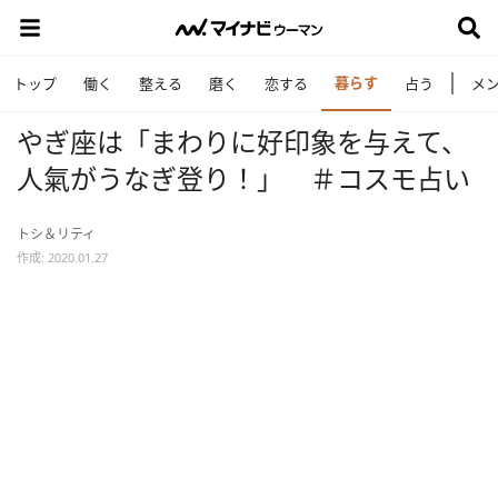
暮らす
トップ
働く
整える
磨く
恋する
占う
メ
やぎ座は「まわりに好印象を与えて、
人氣がうなぎ登り！」 ＃コスモ占い
トシ＆リティ
作成: 2020.01.27