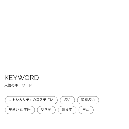
KEYWORD
人気のキーワード
＃トシ＆リティのコスモ占い
占い
星座占い
星占い-山羊座
やぎ座
暮らす
生活