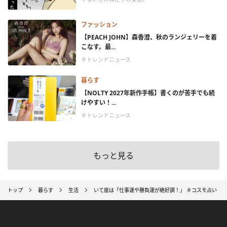
ファッション
【PEACH JOHN】森香澄、秋のランジェリーを着
こなす。最...
＃トレンドニュース
暮らす
【NOLTY 2027年新作手帳】書くのが苦手でも続
けやすい！...
＃トレンドニュース
もっと見る
トップ
暮らす
生活
いて座は「仕事運や勝負運が絶好調！」 ＃コスモ占い