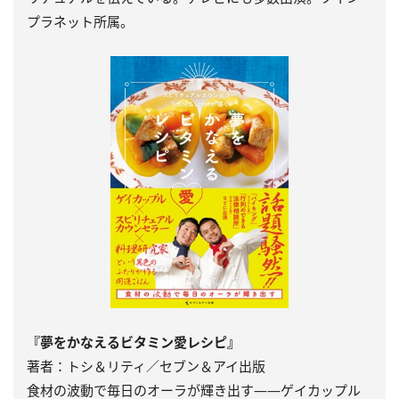
プラネット所属。
『夢をかなえるビタミン愛レシピ』
著者：トシ＆リティ／セブン＆アイ出版
食材の波動で毎日のオーラが輝き出す――ゲイカップル