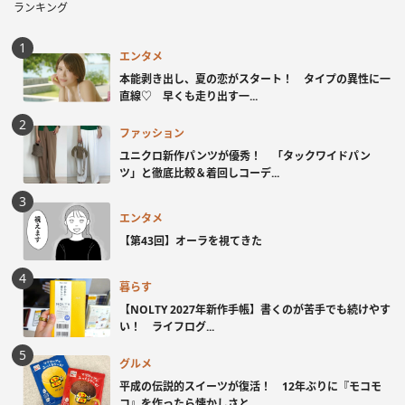
ランキング
エンタメ
本能剥き出し、夏の恋がスタート！ タイプの異性に一
直線♡ 早くも走り出す一...
ファッション
ユニクロ新作パンツが優秀！ 「タックワイドパン
ツ」と徹底比較＆着回しコーデ...
エンタメ
【第43回】オーラを視てきた
暮らす
【NOLTY 2027年新作手帳】書くのが苦手でも続けやす
い！ ライフログ...
グルメ
平成の伝説的スイーツが復活！ 12年ぶりに『モコモ
コ』を作ったら懐かしさと...