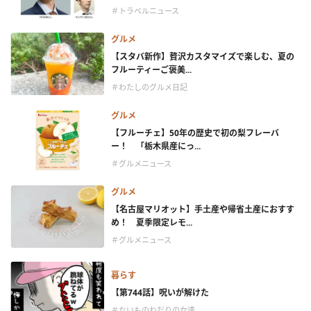
＃トラベルニュース
グルメ
【スタバ新作】贅沢カスタマイズで楽しむ、夏の
フルーティーご褒美...
＃わたしのグルメ日記
グルメ
【フルーチェ】50年の歴史で初の梨フレーバ
ー！ 「栃木県産にっ...
＃グルメニュース
グルメ
【名古屋マリオット】手土産や帰省土産におすす
め！ 夏季限定レモ...
＃グルメニュース
暮らす
【第744話】呪いが解けた
＃ないものねだりの女達。