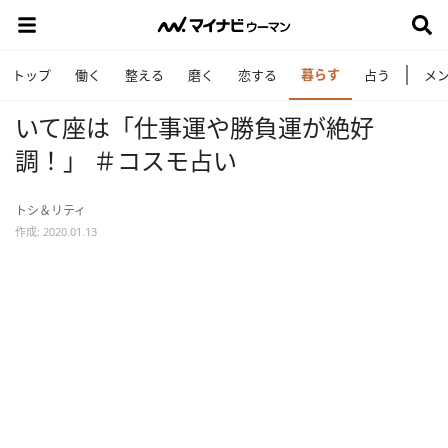
暮らす
トップ
働く
整える
磨く
恋する
占う
メ
いて座は「仕事運や勝負運が絶好
調！」 ＃コスモ占い
トシ＆リティ
作成: 2020.01.13