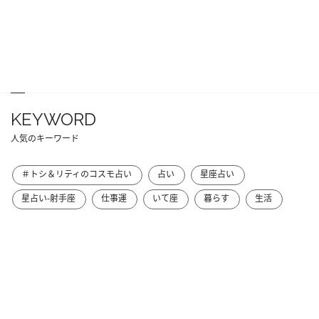
KEYWORD
人気のキーワード
＃トシ＆リティのコスモ占い
占い
星座占い
星占い-射手座
仕事運
いて座
暮らす
生活