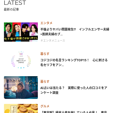
LATEST
最新の記事
エンタメ
不倫よりヤバい問題発生!? インフルエンサー夫婦
×医師夫婦のブ...
＃エンタメニュース
暮らす
コジコジの名言ランキングTOP15！ 心に刺さる
名セリフをアン...
暮らす
AI占いは当たる？ 実際に使った人の口コミをア
ンケート調査
グルメ
【東京駅】帰省土産を探している人必見！ 東京