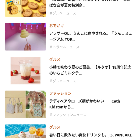
ばな奈が夏の特別企...
＃グルメニュース
おでかけ
アラサーOL、うんこに癒やされる。『うんこミュ
ージアム YOK...
＃トラベルニュース
グルメ
小樽で味わう夏のご褒美。【ルタオ】18周年記念
のいちごミルクテ...
＃グルメニュース
ファッション
テディベアやローズ柄がかわいい！ Cath
Kidstonから...
＃ファッションニュース
グルメ
暑い日に飲みたい爽快ドリンクも。J.S. PANCAKE