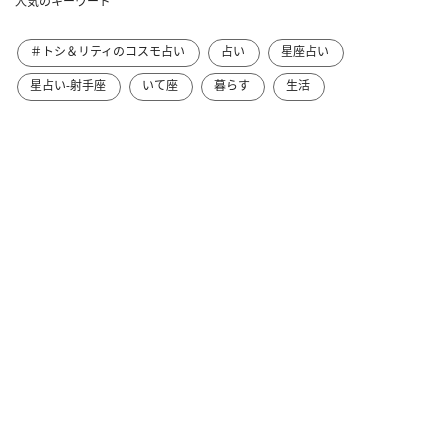
人気のキーワード
＃トシ＆リティのコスモ占い
占い
星座占い
星占い-射手座
いて座
暮らす
生活