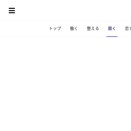
トップ
働く
整える
磨く
恋