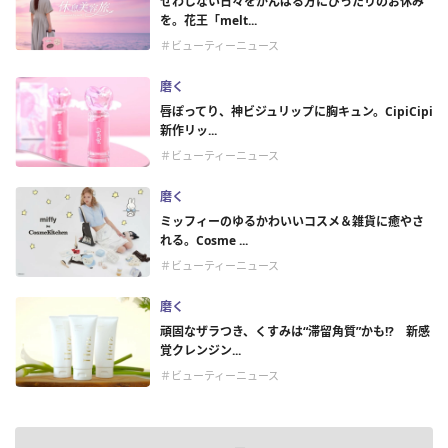
せわしない日々をがんばる方にぴったりのお休み
を。花王「melt...
＃ビューティーニュース
磨く
唇ぽってり、神ビジュリップに胸キュン。CipiCipi
新作リッ...
＃ビューティーニュース
磨く
ミッフィーのゆるかわいいコスメ＆雑貨に癒やさ
れる。Cosme ...
＃ビューティーニュース
磨く
頑固なザラつき、くすみは“滞留角質”かも!? 新感
覚クレンジン...
＃ビューティーニュース