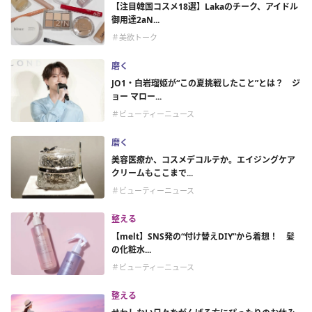
【注目韓国コスメ18選】Lakaのチーク、アイドル
御用達2aN...
＃美欲トーク
磨く
JO1・白岩瑠姫が“この夏挑戦したこと”とは？ ジ
ョー マロー...
＃ビューティーニュース
磨く
美容医療か、コスメデコルテか。エイジングケア
クリームもここまで...
＃ビューティーニュース
整える
【melt】SNS発の“付け替えDIY”から着想！ 髪
の化粧水...
＃ビューティーニュース
整える