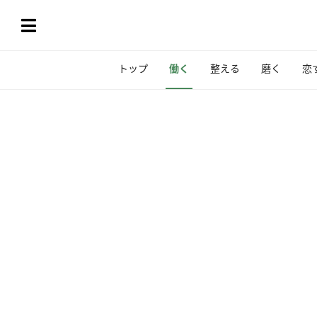
トップ
働く
整える
磨く
恋