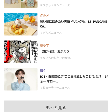
＃ファッションニュース
グルメ
暑い日に飲みたい爽快ドリンクも。J.S. PANCAKE
CA...
＃グルメニュース
暮らす
【第746話】おかえり
＃ないものねだりの女達。
磨く
JO1・白岩瑠姫が“この夏挑戦したこと”とは？ ジ
ョー マロー...
＃ビューティーニュース
もっと見る