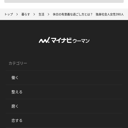
トップ
暮らす
生活
休日の有意義な過ごし方とは？ 独身社会人女性390人の
カテゴリー
働く
整える
磨く
恋する