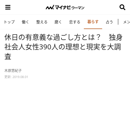
暮らす
トップ
働く
整える
磨く
恋する
占う
メ
休日の有意義な過ごし方とは？ 独身
社会人女性390人の理想と現実を大調
査
木原悠紀子
更新: 2019.08.01