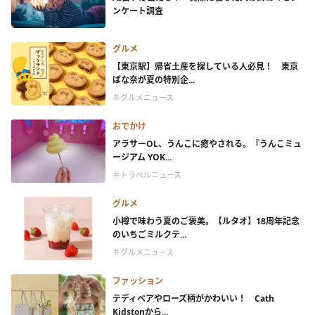
ンケート調査
グルメ
【東京駅】帰省土産を探している人必見！ 東京
ばな奈が夏の特別企...
＃グルメニュース
おでかけ
アラサーOL、うんこに癒やされる。『うんこミュ
ージアム YOK...
＃トラベルニュース
グルメ
小樽で味わう夏のご褒美。【ルタオ】18周年記念
のいちごミルクテ...
＃グルメニュース
ファッション
テディベアやローズ柄がかわいい！ Cath
Kidstonから...