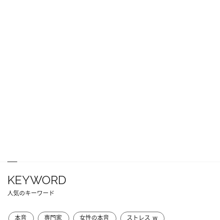
KEYWORD
人気のキーワード
本音
専門家
女性の本音
ストレス_w