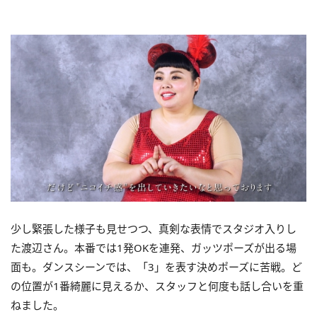
少し緊張した様子も見せつつ、真剣な表情でスタジオ入りし
た渡辺さん。本番では
1
発
OK
を連発、ガッツポーズが出る場
面も。ダンスシーンでは、「
3」
を表す決めポーズに苦戦。ど
の位置が
1
番綺麗に見えるか、スタッフと何度も話し合いを重
ねました。