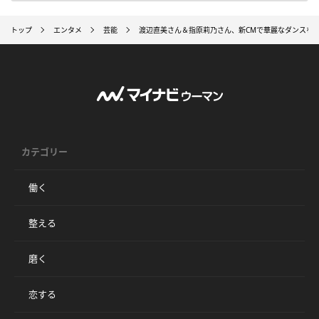
トップ
エンタメ
芸能
渡辺直美さん＆指原莉乃さん、新CMで華麗なダンスを
カテゴリー
働く
整える
磨く
恋する