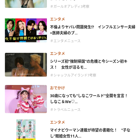
＃ガールオアレディ3考察
エンタメ
不倫よりヤバい問題発生!? インフルエンサー夫婦
×医師夫婦のブ...
＃エンタメニュース
エンタメ
シリーズ初“強制帰国”の危機と今シーズン初キ
ス！ 女性が沼るモ...
＃シャッフルアイランド7考察
おでかけ
30歳になっても“しなこワールド”全開を宣言！
しなこ＆We♡...
＃トラベルニュース
エンタメ
マイナビウーマン連載が待望の書籍化！ “子な
し”既婚女性11人...