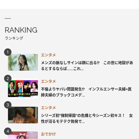
RANKING
ランキング
エンタメ
メンズの脈なしサインは顔に出る!? この世に地獄があ
るとするならば……これ...
エンタメ
不倫よりヤバい問題発生!? インフルエンサー夫婦×医
師夫婦のブラックコメデ...
エンタメ
シリーズ初“強制帰国”の危機と今シーズン初キス！ 女
性が沼るモテテク勃発で...
おでかけ