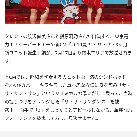
タレントの渡辺直美さんと指原莉乃さんが出演する、東京電
力エナジーパートナーの新
CM
「
2019
夏 サ・サ・サ・
3
ヶ月
新ユニット誕生」編が、
7
月
17
日より関東エリアで放送されま
す。
本CMでは、昭和を代表する大ヒット曲「渚のシンドバッド」
を2人がカバー。キラキラした真っ赤な衣装に身を包み「サ・
サ・サン・サン」というリズミカルな歌いだしに乗って、当時
の振りつけをアレンジした「サ・サ・サンダンス」を披
露！ 両手で「3」をしっかりとアピールしながら、華麗なパ
フォーマンスを披露しており、見逃せません。