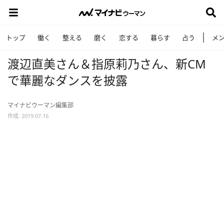
トップ
働く
整える
磨く
恋する
暮らす
占う
メ
渡辺直美さん＆指原莉乃さん、新CM
で華麗なダンスを披露
マイナビウーマン編集部
作成: 2019.07.16