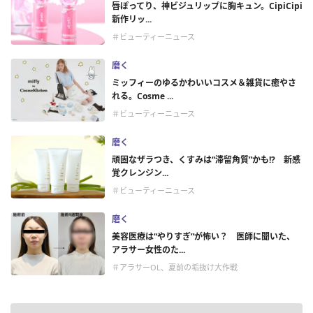
唇ぽってり、神ビジュリップに胸キュン。CipiCipi
新作リッ...
＃ビューティーニュース
磨く
ミッフィーのゆるかわいいコスメ＆雑貨に癒やさ
れる。Cosme ...
＃ビューティーニュース
磨く
頑固なザラつき、くすみは“滞留角質”かも!? 新感
覚クレンジン...
＃ビューティーニュース
磨く
美容医療は“やりすぎ”が怖い？ 医師に聞いた、
アラサー女性のた...
＃アラサーOL、夏前の垢抜け大作戦