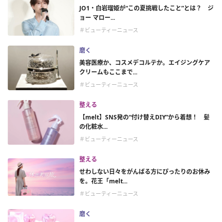
JO1・白岩瑠姫が“この夏挑戦したこと”とは？ ジ
ョー マロー...
＃ビューティーニュース
磨く
美容医療か、コスメデコルテか。エイジングケア
クリームもここまで...
＃ビューティーニュース
整える
【melt】SNS発の“付け替えDIY”から着想！ 髪
の化粧水...
＃ビューティーニュース
整える
せわしない日々をがんばる方にぴったりのお休み
を。花王「melt...
＃ビューティーニュース
磨く