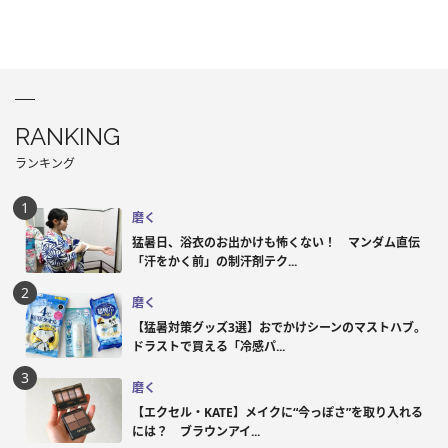
RANKING
ランキング
磨く
猛暑日、浴衣のお出かけも怖くない！ マンダム直伝
「汗をかく前」の制汗剤テク...
磨く
【猛暑対策グッズ3選】おでかけシーンのマストハブ。
ドラストで買える「冷感パ...
磨く
【エクセル・KATE】メイクに“今っぽさ”を取り入れる
には？ ブラウンアイ...