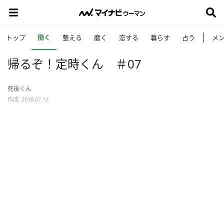
働く
トップ
整える
磨く
恋する
暮らす
占う
メ
帰るぞ！定時くん ＃07
死後くん
作成: 2018.07.13