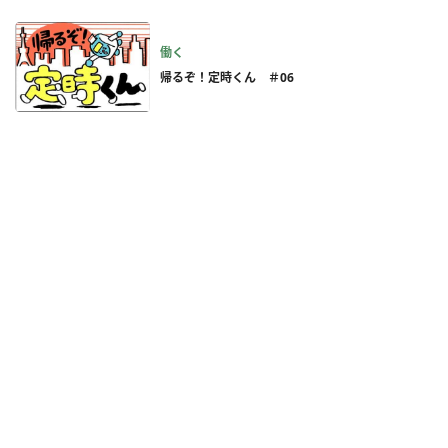
働く
帰るぞ！定時くん ＃06