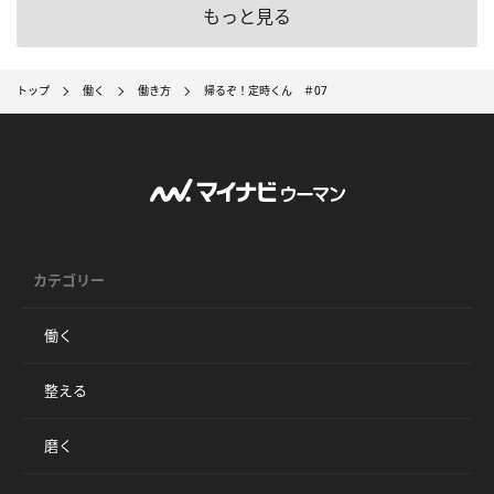
もっと見る
トップ
働く
働き方
帰るぞ！定時くん ＃07
カテゴリー
働く
整える
磨く