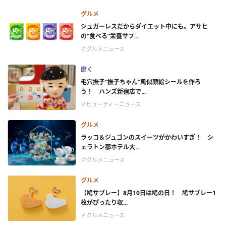
グルメ
シュガーレスだからダイエット中にも。アサヒ
の“食べる”栄養サプ...
＃グルメニュース
磨く
毛穴撫子“撫子ちゃん”風似顔絵シールを作ろ
う！ ハンズ新宿店で...
＃ビューティーニュース
グルメ
ラッコ＆ジュゴンのスイーツがかわいすぎ！ シ
ェラトン都ホテル大...
＃グルメニュース
グルメ
【鳩サブレー】8月10日は鳩の日！ 鳩サブレー1
枚がぴったり収...
＃グルメニュース