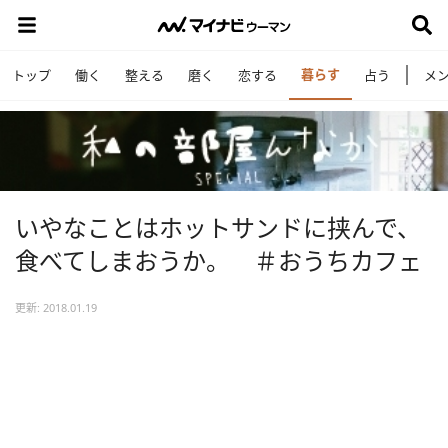
暮らす
トップ
働く
整える
磨く
恋する
占う
メ
いやなことはホットサンドに挟んで、
食べてしまおうか。 ＃おうちカフェ
更新: 2018.01.19