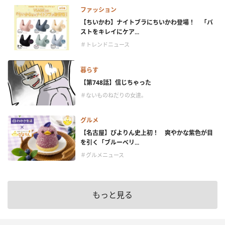
ファッション
【ちいかわ】ナイトブラにちいかわ登場！ 「バ
ストをキレイにケア...
＃トレンドニュース
暮らす
【第748話】信じちゃった
＃ないものねだりの女達。
グルメ
【名古屋】ぴよりん史上初！ 爽やかな紫色が目
を引く「ブルーベリ...
＃グルメニュース
もっと見る