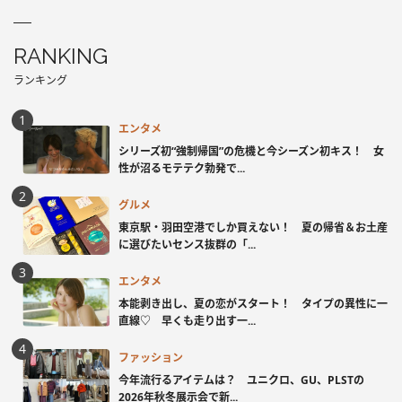
RANKING
ランキング
エンタメ
シリーズ初“強制帰国”の危機と今シーズン初キス！ 女
性が沼るモテテク勃発で...
グルメ
東京駅・羽田空港でしか買えない！ 夏の帰省＆お土産
に選びたいセンス抜群の「...
エンタメ
本能剥き出し、夏の恋がスタート！ タイプの異性に一
直線♡ 早くも走り出す一...
ファッション
今年流行るアイテムは？ ユニクロ、GU、PLSTの
2026年秋冬展示会で新...