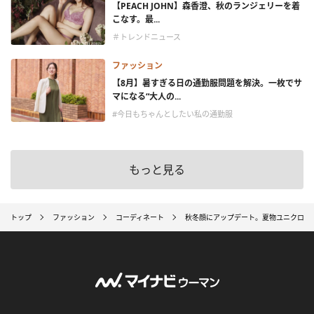
【PEACH JOHN】森香澄、秋のランジェリーを着
こなす。最...
＃トレンドニュース
ファッション
【8月】暑すぎる日の通勤服問題を解決。一枚でサ
マになる“大人の...
#今日もちゃんとしたい私の通勤服
もっと見る
トップ
ファッション
コーディネート
秋冬顔にアップデート。夏物ユニクロア