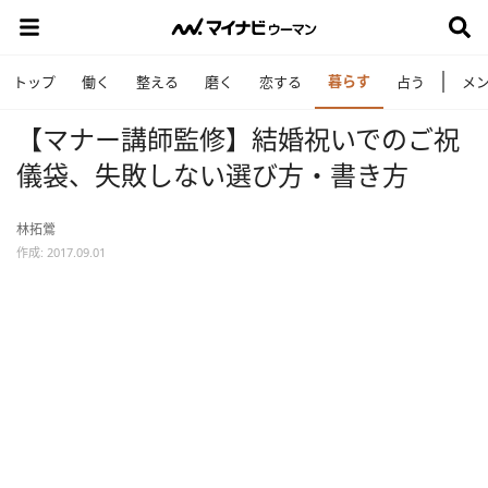
暮らす
トップ
働く
整える
磨く
恋する
占う
メ
【マナー講師監修】結婚祝いでのご祝
儀袋、失敗しない選び方・書き方
林拓鶯
作成: 2017.09.01