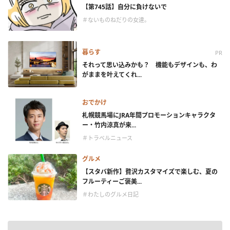
【第745話】自分に負けないで
＃ないものねだりの女達。
暮らす
PR
それって思い込みかも？ 機能もデザインも、わ
がままを叶えてくれ...
おでかけ
札幌競馬場にJRA年間プロモーションキャラクタ
ー・竹内涼真が来...
＃トラベルニュース
グルメ
【スタバ新作】贅沢カスタマイズで楽しむ、夏の
フルーティーご褒美...
＃わたしのグルメ日記