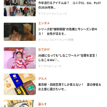
今年流行るアイテムは？ ユニクロ、GU、PLST
の2026年秋...
＃ファッションニュース
エンタメ
シリーズ初“強制帰国”の危機と今シーズン初キ
ス！ 女性が沼るモ...
＃シャッフルアイランド7考察
おでかけ
30歳になっても“しなこワールド”全開を宣言！
しなこ＆We♡...
＃トラベルニュース
グルメ
東京駅・羽田空港でしか買えない！ 夏の帰省＆
お土産に選びたいセ...
暮らす