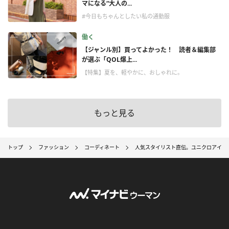
マになる“大人の...
#今日もちゃんとしたい私の通勤服
働く
【ジャンル別】買ってよかった！ 読者＆編集部
が選ぶ「QOL爆上...
【特集】夏を、軽やかに、おしゃれに。
もっと見る
トップ
ファッション
コーディネート
人気スタイリスト直伝。ユニクロアイテ