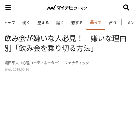
暮らす
トップ
働く
整える
磨く
恋する
占う
メ
飲み会が嫌いな人必見！ 嫌いな理由
別「飲み会を乗り切る方法」
織田隼人（心理コーディネーター）
ファナティック
更新: 2018.05.16