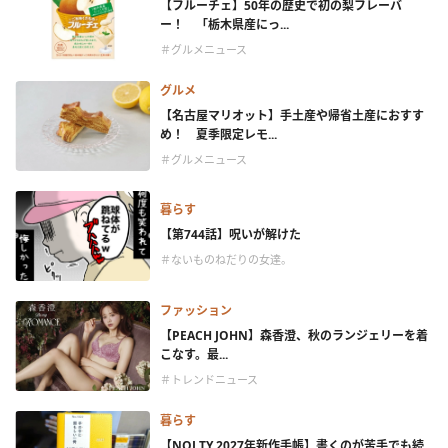
【フルーチェ】50年の歴史で初の梨フレーバ
ー！ 「栃木県産にっ...
＃グルメニュース
グルメ
【名古屋マリオット】手土産や帰省土産におすす
め！ 夏季限定レモ...
＃グルメニュース
暮らす
【第744話】呪いが解けた
＃ないものねだりの女達。
ファッション
【PEACH JOHN】森香澄、秋のランジェリーを着
こなす。最...
＃トレンドニュース
暮らす
【NOLTY 2027年新作手帳】書くのが苦手でも続