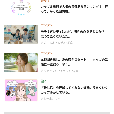
暮らす
カップル旅行で人気の都道府県ランキング！ 行
ってよかった国内旅...
エンタメ
モテすぎレディはなぜ、男性の心を掴むのか？
傷つきたくない女た...
＃ガールオアレディ3考察
エンタメ
本能剥き出し、夏の恋がスタート！ タイプの異
性に一直線♡ 早く...
＃シャッフルアイランド7考察
働く
「推し活」を理解してくれない彼氏。うまくいく
カップルがしている...
＃お仕事ハック