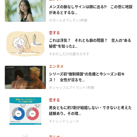
メンズの脈なしサインは顔に出る!? この世に地獄
があるとするな...
＃ガールオアレディ3考察
恋する
これは浮気？ それとも癖の問題？ 恋人の“ある
秘密”を知った2...
＃わたしだけの愛のカタチ
エンタメ
シリーズ初“強制帰国”の危機と今シーズン初キ
ス！ 女性が沼るモ...
＃シャッフルアイランド7考察
恋する
男女ともに約7割が結婚しない・できないと考えた
経験あり。その理...
＃トレンドニュース