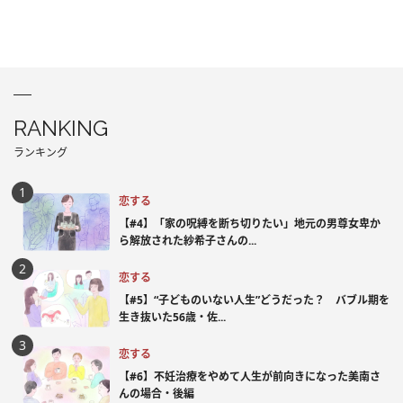
RANKING
ランキング
恋する
【#4】「家の呪縛を断ち切りたい」地元の男尊女卑か
ら解放された紗希子さんの...
恋する
【#5】“子どものいない人生”どうだった？ バブル期を
生き抜いた56歳・佐...
恋する
【#6】不妊治療をやめて人生が前向きになった美南さ
んの場合・後編