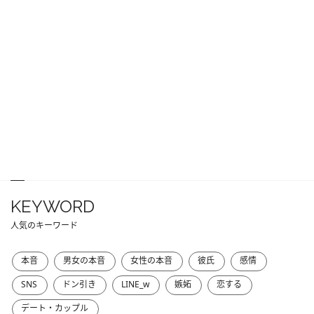
KEYWORD
人気のキーワード
本音
男女の本音
女性の本音
彼氏
感情
SNS
ドン引き
LINE_w
嫉妬
恋する
デート・カップル