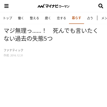
暮らす
トップ
働く
整える
磨く
恋する
占う
メ
マジ無理っ……！ 死んでも言いたく
ない過去の失態5つ
ファナティック
作成: 2016.12.31