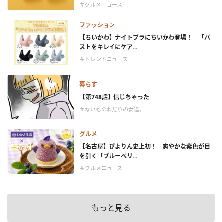
＃グルメニュース
ファッション
【ちいかわ】ナイトブラにちいかわ登場！ 「バ
ストをキレイにケア...
＃トレンドニュース
暮らす
【第748話】信じちゃった
＃ないものねだりの女達。
グルメ
【名古屋】ぴよりん史上初！ 爽やかな紫色が目
を引く「ブルーベリ...
＃グルメニュース
もっと見る