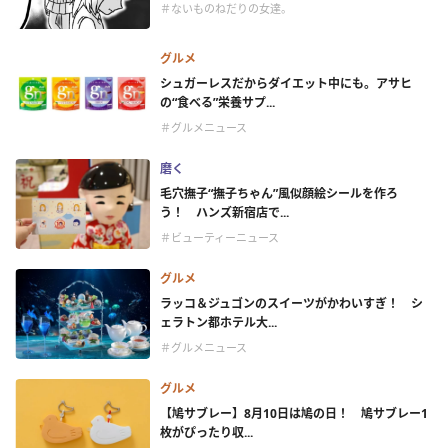
＃ないものねだりの女達。
グルメ
シュガーレスだからダイエット中にも。アサヒ
の“食べる”栄養サプ...
＃グルメニュース
磨く
毛穴撫子“撫子ちゃん”風似顔絵シールを作ろ
う！ ハンズ新宿店で...
＃ビューティーニュース
グルメ
ラッコ＆ジュゴンのスイーツがかわいすぎ！ シ
ェラトン都ホテル大...
＃グルメニュース
グルメ
【鳩サブレー】8月10日は鳩の日！ 鳩サブレー1
枚がぴったり収...