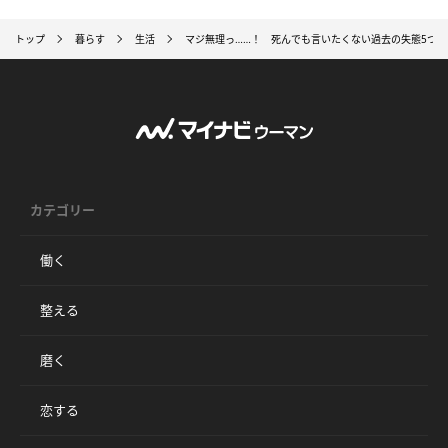
トップ
暮らす
生活
マジ無理っ……！ 死んでも言いたくない過去の失態5つ
カテゴリー
働く
整える
磨く
恋する