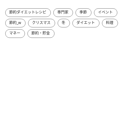
節約ダイエットレシピ
専門家
季節
イベント
節約_w
クリスマス
冬
ダイエット
料理
マネー
節約・貯金