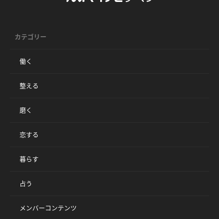
カテゴリー
働く
整える
磨く
恋する
暮らす
占う
メンバーコンテンツ