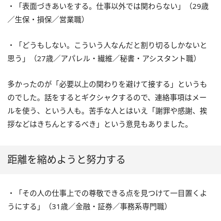
・「表面づきあいをする。仕事以外では関わらない」（29歳
／生保・損保／営業職）
・「どうもしない。こういう人なんだと割り切るしかないと
思う」（27歳／アパレル・繊維／秘書・アシスタント職）
多かったのが「必要以上の関わりを避けて接する」というも
のでした。話をするとギクシャクするので、連絡事項はメー
ルを使う、という人も。苦手な人とはいえ「謝罪や感謝、挨
拶などはきちんとするべき」という意見もありました。
距離を縮めようと努力する
・「その人の仕事上での尊敬できる点を見つけて一目置くよ
うにする」（31歳／金融・証券／事務系専門職）