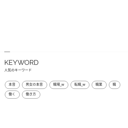
KEYWORD
人気のキーワード
本音
男女の本音
職場_w
転職_w
職業
職
働く
働き方