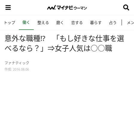
働く
トップ
整える
磨く
恋する
暮らす
占う
メ
意外な職種!? 「もし好きな仕事を選
べるなら？」⇒女子人気は○○職
ファナティック
作成: 2016.08.06