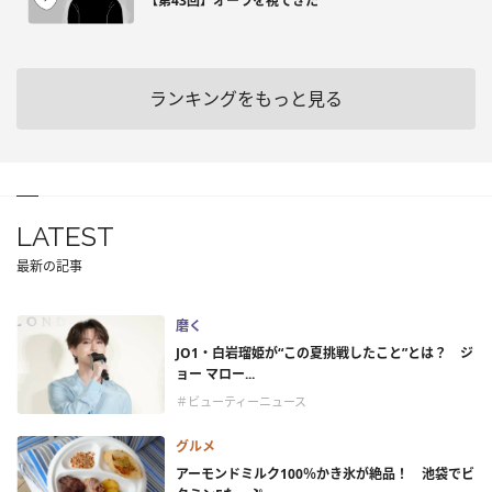
【第43回】オーラを視てきた
ランキングをもっと見る
LATEST
最新の記事
磨く
JO1・白岩瑠姫が“この夏挑戦したこと”とは？ ジ
ョー マロー...
＃ビューティーニュース
グルメ
アーモンドミルク100％かき氷が絶品！ 池袋でビ