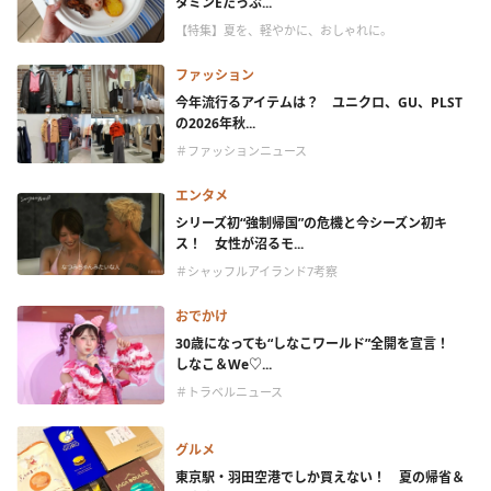
タミンEたっぷ...
【特集】夏を、軽やかに、おしゃれに。
ファッション
今年流行るアイテムは？ ユニクロ、GU、PLST
の2026年秋...
＃ファッションニュース
エンタメ
シリーズ初“強制帰国”の危機と今シーズン初キ
ス！ 女性が沼るモ...
＃シャッフルアイランド7考察
おでかけ
30歳になっても“しなこワールド”全開を宣言！
しなこ＆We♡...
＃トラベルニュース
グルメ
東京駅・羽田空港でしか買えない！ 夏の帰省＆