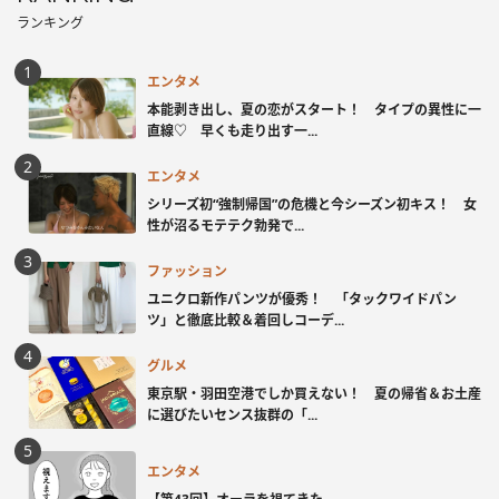
ランキング
エンタメ
本能剥き出し、夏の恋がスタート！ タイプの異性に一
直線♡ 早くも走り出す一...
エンタメ
シリーズ初“強制帰国”の危機と今シーズン初キス！ 女
性が沼るモテテク勃発で...
ファッション
ユニクロ新作パンツが優秀！ 「タックワイドパン
ツ」と徹底比較＆着回しコーデ...
グルメ
東京駅・羽田空港でしか買えない！ 夏の帰省＆お土産
に選びたいセンス抜群の「...
エンタメ