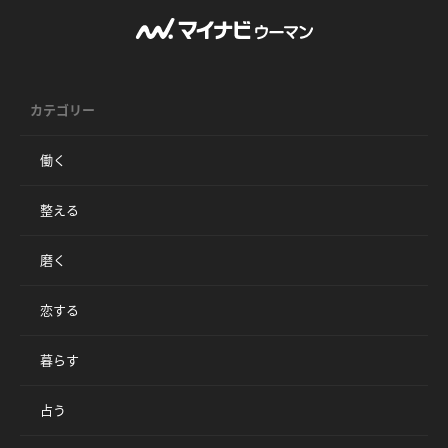
カテゴリー
働く
整える
磨く
恋する
暮らす
占う