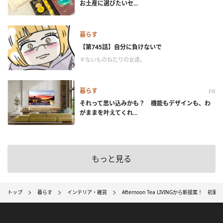
お土産に選びたいセ...
暮らす
【第745話】自分に負けないで
＃ないものねだりの女達。
暮らす
PR
それって思い込みかも？ 機能もデザインも、わ
がままを叶えてくれ...
もっと見る
トップ
暮らす
インテリア・雑貨
Afternoon Tea LIVINGから新提