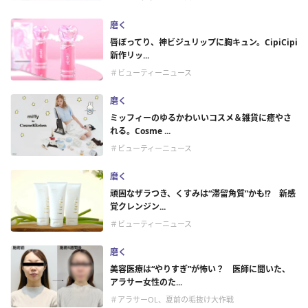
磨く
唇ぽってり、神ビジュリップに胸キュン。CipiCipi
新作リッ...
＃ビューティーニュース
磨く
ミッフィーのゆるかわいいコスメ＆雑貨に癒やさ
れる。Cosme ...
＃ビューティーニュース
磨く
頑固なザラつき、くすみは“滞留角質”かも!? 新感
覚クレンジン...
＃ビューティーニュース
磨く
美容医療は“やりすぎ”が怖い？ 医師に聞いた、
アラサー女性のた...
＃アラサーOL、夏前の垢抜け大作戦