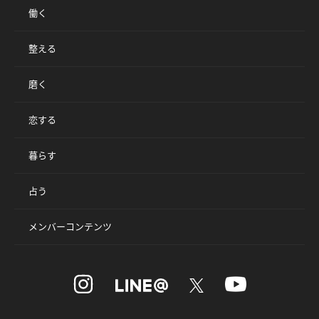
働く
整える
磨く
恋する
暮らす
占う
メンバーコンテンツ