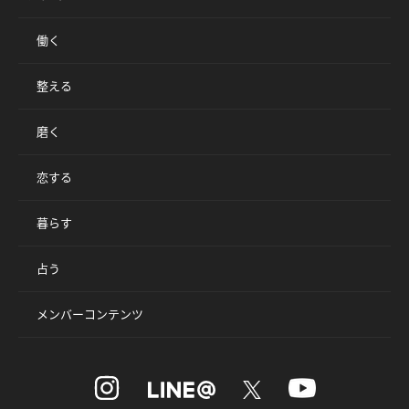
働く
整える
磨く
恋する
暮らす
占う
メンバーコンテンツ