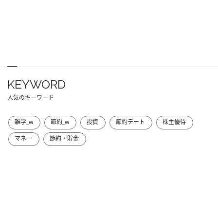
KEYWORD
人気のキーワード
雑学_w
節約_w
投資
節約デート
株主優待
マネー
節約・貯金