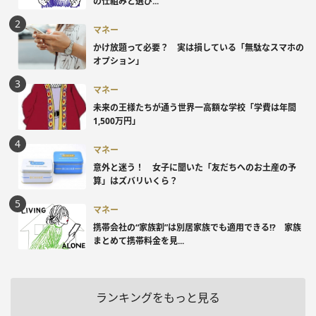
の仕組みと選び...
マネー
かけ放題って必要？ 実は損している「無駄なスマホの
オプション」
マネー
未来の王様たちが通う世界一高額な学校「学費は年間
1,500万円」
マネー
意外と迷う！ 女子に聞いた「友だちへのお土産の予
算」はズバリいくら？
マネー
携帯会社の“家族割”は別居家族でも適用できる!? 家族
まとめて携帯料金を見...
ランキングをもっと見る