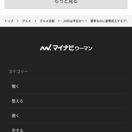
もっと見る
トップ
グルメ
グルメ全般
24日は平日か～！ 簡単なのに豪華見えするクリス
カテゴリー
働く
整える
磨く
恋する