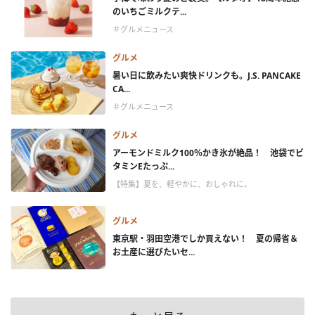
のいちごミルクテ...
＃グルメニュース
グルメ
暑い日に飲みたい爽快ドリンクも。J.S. PANCAKE
CA...
＃グルメニュース
グルメ
アーモンドミルク100％かき氷が絶品！ 池袋でビ
タミンEたっぷ...
【特集】夏を、軽やかに、おしゃれに。
グルメ
東京駅・羽田空港でしか買えない！ 夏の帰省＆
お土産に選びたいセ...