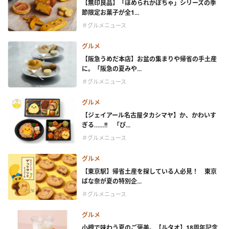
【無印良品】「ほめられかぼちゃ」シリーズの季
節限定お菓子が全1...
＃グルメニュース
グルメ
【阪急うめだ本店】お盆の集まりや帰省の手土産
に。「阪急の夏みや...
＃グルメニュース
グルメ
【ジェイアール名古屋タカシマヤ】か、かわいす
ぎる……!! 「ぴ...
＃グルメニュース
グルメ
【東京駅】帰省土産を探している人必見！ 東京
ばな奈が夏の特別企...
＃グルメニュース
グルメ
小樽で味わう夏のご褒美。【ルタオ】18周年記念