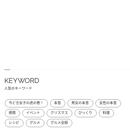
KEYWORD
人気のキーワード
今どき女子の虎の巻！
本音
男女の本音
女性の本音
感情
イベント
クリスマス
びっくり
料理
レシピ
グルメ
グルメ全般