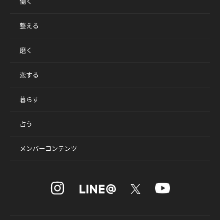
働く
整える
磨く
恋する
暮らす
占う
メンバーコンテンツ