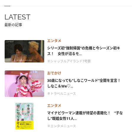
LATEST
最新の記事
エンタメ
シリーズ初“強制帰国”の危機と今シーズン初キ
ス！ 女性が沼るモ...
＃シャッフルアイランド7考察
おでかけ
30歳になっても“しなこワールド”全開を宣言！
しなこ＆We♡...
＃トラベルニュース
エンタメ
マイナビウーマン連載が待望の書籍化！ “子な
し”既婚女性11人...
＃エンタメニュース