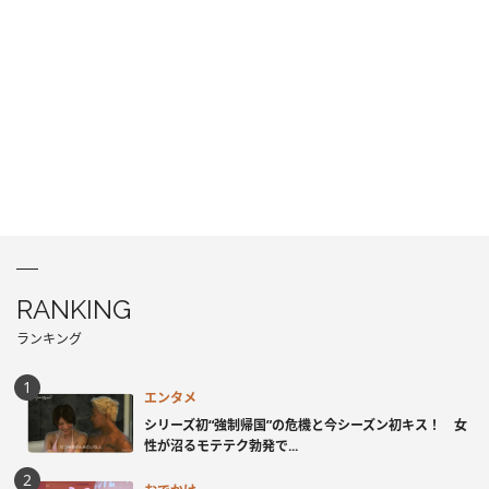
RANKING
ランキング
エンタメ
シリーズ初“強制帰国”の危機と今シーズン初キス！ 女
性が沼るモテテク勃発で...