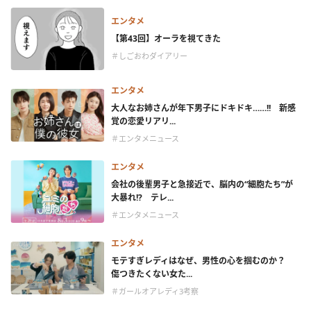
エンタメ
【第43回】オーラを視てきた
＃しごおわダイアリー
エンタメ
大人なお姉さんが年下男子にドキドキ……!! 新感
覚の恋愛リアリ...
＃エンタメニュース
エンタメ
会社の後輩男子と急接近で、脳内の“細胞たち”が
大暴れ!? テレ...
＃エンタメニュース
エンタメ
モテすぎレディはなぜ、男性の心を掴むのか？
傷つきたくない女た...
＃ガールオアレディ3考察