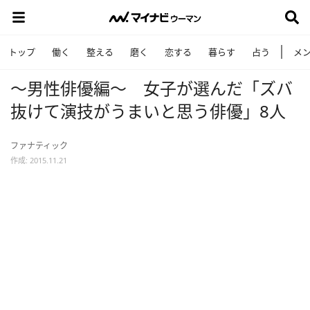
トップ
働く
整える
磨く
恋する
暮らす
占う
メ
～男性俳優編～ 女子が選んだ「ズバ
抜けて演技がうまいと思う俳優」8人
ファナティック
作成: 2015.11.21