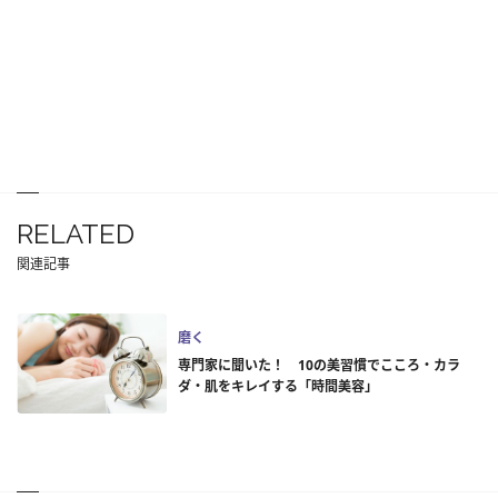
RELATED
関連記事
磨く
専門家に聞いた！ 10の美習慣でこころ・カラ
ダ・肌をキレイする「時間美容」