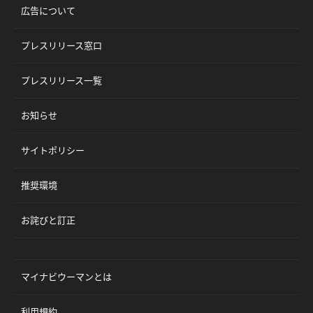
広告について
プレスリリース窓口
プレスリリース一覧
お知らせ
サイトポリシー
推奨環境
お詫びと訂正
マイナビウーマンとは
利用規約