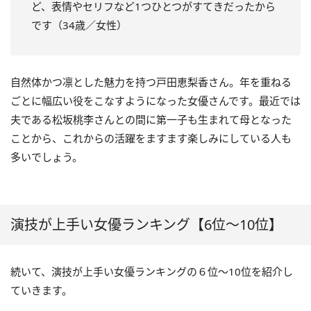
ど、表情やセリフなど1つひとつがすてきだったから
です（34歳／女性）
自然体かつ凛とした魅力を持つ戸田恵梨香さん。年を重ねる
ごとに幅広い役をこなすようになった女優さんです。最近では
夫である松坂桃李さんとの間に第一子も生まれて母となった
ことから、これからの活躍をますます楽しみにしている人も
多いでしょう。
演技が上手い女優ランキング【6位〜10位】
続いて、演技が上手い女優ランキングの６位～10位を紹介し
ていきます。