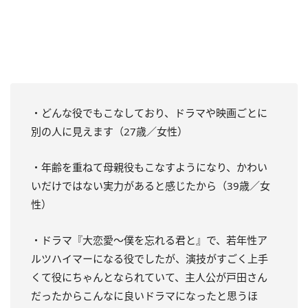
・どんな役でもこなしており、ドラマや映画ごとに
別の人に見えます（27歳／女性）
・年齢を重ねて母親役もこなすようになり、かわい
いだけではない実力があると感じたから（39歳／女
性）
・ドラマ『大恋愛～僕を忘れる君と』で、若年性ア
ルツハイマーになる役でしたが、演技がすごく上手
くて役にちゃんとなられていて、主人公が戸田さん
だったからこんなに良いドラマになったと思うほ