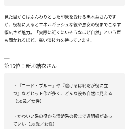
見た目からはふんわりとした印象を受ける黒木華さんです
が、役柄に入るとエネルギッシュな役や悪女の役までこなす
幅広さが魅力。「実際に近くにいそうなほど自然」という声
も聞かれるほど、高い演技力を持っています。
第15位：新垣結衣さん
・『コード・ブルー』や『逃げるは恥だが役に立
つ』などヒット作が多く、どんな役も自然に見える
（50歳／女性）
・かわいい系の役から清楚系の役まで透明感があっ
ていい（39歳／女性）