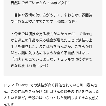
自然にできていたから（36歳／女性）
・目線や表情の使い方がうまく、やわらかい雰囲気
で自然な演技がすてきです（40歳／女性）
・今までは演技を見る機会がなかったが、『silent』
から過去の作品も見る機会が増えたことで演技の上
手さを発見した。泣きはもちろんだが、こちらが自
然とお話に入り込めるような全く不自然ではない
「現実」を見ているようなナチュラルな演技がすて
きな印象（31歳／女性）
ドラマ『silent』での演技が高く評価されている川口春奈さ
ん。この作品をきっかけに川口さんの過去の作品を見返した
人もいるほど。普段のはつらつとした笑顔もすてきな女優さ
んです。