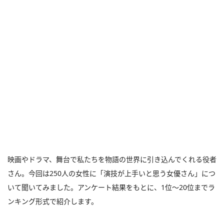
映画やドラマ、舞台で私たちを物語の世界に引き込んでくれる役者
さん。今回は250人の女性に「演技が上手いと思う女優さん」につ
いて聞いてみました。アンケート結果をもとに、1位～20位までラ
ンキング形式で紹介します。