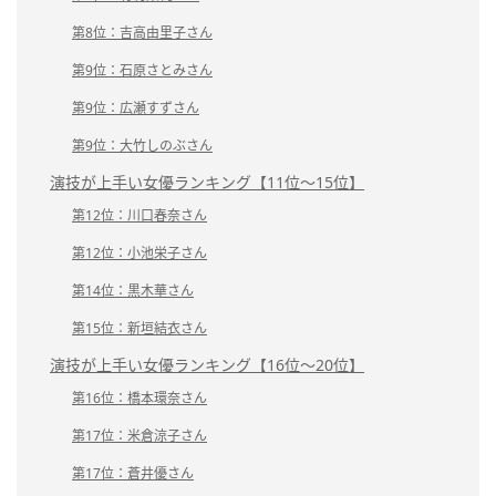
第8位：吉高由里子さん
第9位：石原さとみさん
第9位：広瀬すずさん
第9位：大竹しのぶさん
演技が上手い女優ランキング【11位〜15位】
第12位：川口春奈さん
第12位：小池栄子さん
第14位：黒木華さん
第15位：新垣結衣さん
演技が上手い女優ランキング【16位〜20位】
第16位：橋本環奈さん
第17位：米倉涼子さん
第17位：蒼井優さん