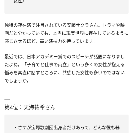
女性）
独特の存在感で注目されている安藤サクラさん。ドラマや映
画だと分かっていても、本当に現実世界に存在しているように
感じさせるほど、高い演技力を持っています。
最近では、日本アカデミー賞でのスピーチが話題になりまし
たよね。「子育てと仕事の両立」という多くの女性が抱える
悩みを素直に話すところに、共感した女性も多いのではない
でしょうか。
第4位：天海祐希さん
・さすが宝塚歌劇団出身者だけあって、どんな役も器