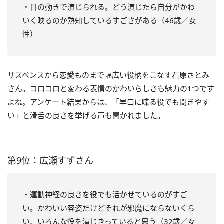
・目の動きで演じられる。どう演じたら自分がかわ
いく映るのか熟知しているすごさがある（46歳／女
性）
サスペンスから恋愛ものまで幅広い役柄をこなす石原さとみ
さん。コロコロと変わる表情のかわいらしさも魅力の1つです
よね。アンケート結果からは、「早口に喋る役でも聞きやす
い」と滑舌の良さを挙げる声も聞かれました。
第9位：広瀬すずさん
・運動神経の良さを役でも活かせているのがすご
い。かわいい容姿だけどそれが邪魔にならないくら
い、いろんな役を演じきっていると思う（32歳／女