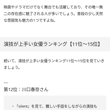
映画やドラマだけでなく舞台でも活躍しており、その唯一無
二の存在感に魅了される人が多いでしょう。普段の少し天然
な雰囲気も魅力の1つですよね。
演技が上手い女優ランキング【11位〜15位】
続いて、演技が上手い女優ランキング11位～15位を見ていき
ましょう。
第12位：川口春奈さん
・『silent』を見て、難しい手話をしながらの演技も