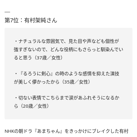
第7位：有村架純さん
・ナチュラルな雰囲気で、見た目や声なども個性が
強すぎないので、どんな役柄にもさらっと馴染んでい
ると思う（37歳／女性）
・『るろうに剣心』の時のような感情を抑えた演技
が美しく儚かったから（35歳／女性）
・切ない表情でこちらまで涙があふれそうになるか
ら（20歳／女性）
NHKの朝ドラ『あまちゃん』をきっかけにブレイクした有村