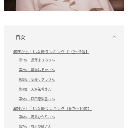
目次
演技が上手い女優ランキング【1位〜5位】
第1位：長澤まさみさん
第2位：綾瀬はるかさん
第3位：安藤サクラさん
第4位：天海祐希さん
第5位：戸田恵梨香さん
演技が上手い女優ランキング【6位〜10位】
第6位：満島ひかりさん
第7位：有村架純さん