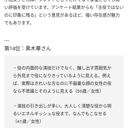
い評価を受けています。アンケート結果からも「主役ではない
のに印象に残る」という意見があるほど、強い存在感が魅力
でもあります。
第14位：黒木華さん
・役の内面的な演技だけでなく、醸し出す雰囲気か
ら外見まで役になりきっているように見える。例え
ば、実際はきれいな方なのに不器量な顔の女性の役
なら不思議とそのように見える（50歳／女性）
・演技の引き出しが多い。大人しく清楚な役から明
るいエネルギッシュな役まで、なんでもこなせる
（41歳／女性）