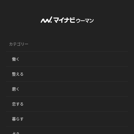
カテゴリー
働く
整える
磨く
恋する
暮らす
占う