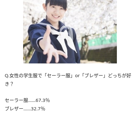
Q.女性の学生服で「セーラー服」or「ブレザー」どっちが好
き？
セーラー服……67.3％
ブレザー……32.7％