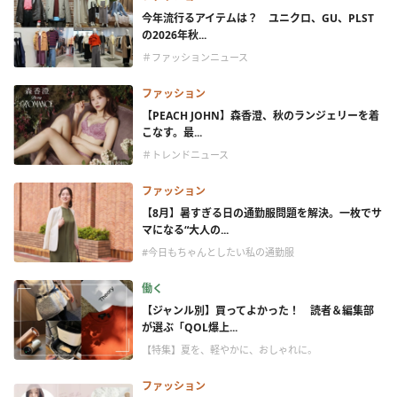
今年流行るアイテムは？ ユニクロ、GU、PLST
の2026年秋...
＃ファッションニュース
ファッション
【PEACH JOHN】森香澄、秋のランジェリーを着
こなす。最...
＃トレンドニュース
ファッション
【8月】暑すぎる日の通勤服問題を解決。一枚でサ
マになる“大人の...
#今日もちゃんとしたい私の通勤服
働く
【ジャンル別】買ってよかった！ 読者＆編集部
が選ぶ「QOL爆上...
【特集】夏を、軽やかに、おしゃれに。
ファッション