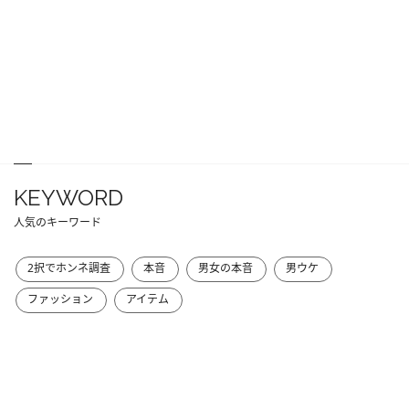
KEYWORD
人気のキーワード
2択でホンネ調査
本音
男女の本音
男ウケ
ファッション
アイテム