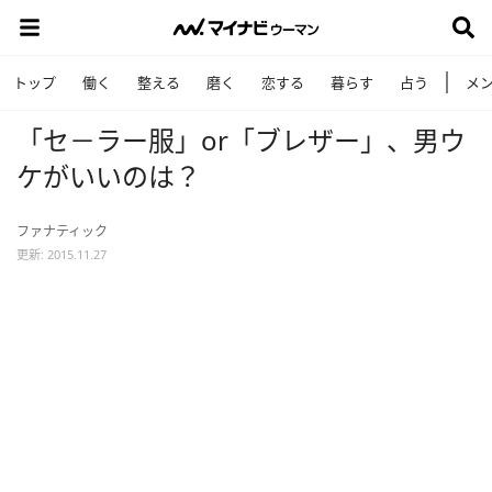
トップ
働く
整える
磨く
恋する
暮らす
占う
メ
「セ－ラー服」or「ブレザー」、男ウ
ケがいいのは？
ファナティック
更新: 2015.11.27