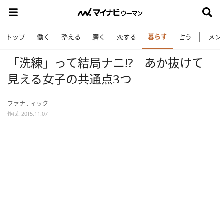
暮らす
トップ
働く
整える
磨く
恋する
占う
メ
「洗練」って結局ナニ!? あか抜けて
見える女子の共通点3つ
ファナティック
作成: 2015.11.07