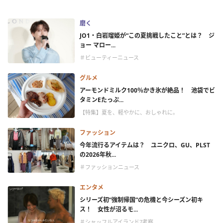
磨く
JO1・白岩瑠姫が“この夏挑戦したこと”とは？ ジ
ョー マロー...
＃ビューティーニュース
グルメ
アーモンドミルク100％かき氷が絶品！ 池袋でビ
タミンEたっぷ...
【特集】夏を、軽やかに、おしゃれに。
ファッション
今年流行るアイテムは？ ユニクロ、GU、PLST
の2026年秋...
＃ファッションニュース
エンタメ
シリーズ初“強制帰国”の危機と今シーズン初キ
ス！ 女性が沼るモ...
＃シャッフルアイランド7考察