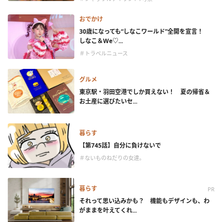
おでかけ
30歳になっても“しなこワールド”全開を宣言！
しなこ＆We♡...
＃トラベルニュース
グルメ
東京駅・羽田空港でしか買えない！ 夏の帰省＆
お土産に選びたいセ...
暮らす
【第745話】自分に負けないで
＃ないものねだりの女達。
暮らす
PR
それって思い込みかも？ 機能もデザインも、わ
がままを叶えてくれ...