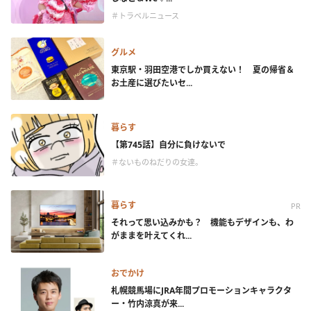
＃トラベルニュース
グルメ
東京駅・羽田空港でしか買えない！ 夏の帰省＆
お土産に選びたいセ...
暮らす
【第745話】自分に負けないで
＃ないものねだりの女達。
暮らす
PR
それって思い込みかも？ 機能もデザインも、わ
がままを叶えてくれ...
おでかけ
札幌競馬場にJRA年間プロモーションキャラクタ
ー・竹内涼真が来...