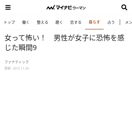
暮らす
トップ
働く
整える
磨く
恋する
占う
メ
女って怖い！ 男性が女子に恐怖を感
じた瞬間9
ファナティック
更新: 2015.11.24