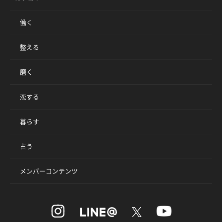
働く
整える
磨く
恋する
暮らす
占う
メンバーコンテンツ