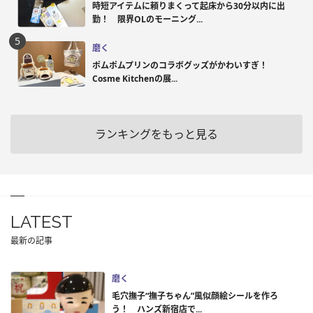
時短アイテムに頼りまくって起床から30分以内に出
勤！ 限界OLのモーニング...
磨く
ポムポムプリンのコラボグッズがかわいすぎ！
Cosme Kitchenの展...
ランキングをもっと見る
LATEST
最新の記事
磨く
毛穴撫子“撫子ちゃん”風似顔絵シールを作ろ
う！ ハンズ新宿店で...