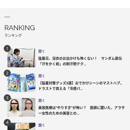
RANKING
ランキング
磨く
猛暑日、浴衣のお出かけも怖くない！ マンダム直伝
「汗をかく前」の制汗剤テク...
磨く
【猛暑対策グッズ3選】おでかけシーンのマストハブ。
ドラストで買える「冷感パ...
磨く
美容医療は“やりすぎ”が怖い？ 医師に聞いた、アラサ
ー女性のための美容との...
磨く