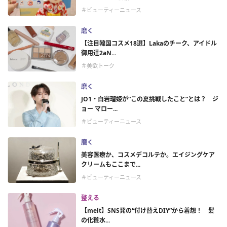
＃ビューティーニュース
磨く
【注目韓国コスメ18選】Lakaのチーク、アイドル
御用達2aN...
＃美欲トーク
磨く
JO1・白岩瑠姫が“この夏挑戦したこと”とは？ ジ
ョー マロー...
＃ビューティーニュース
磨く
美容医療か、コスメデコルテか。エイジングケア
クリームもここまで...
＃ビューティーニュース
整える
【melt】SNS発の“付け替えDIY”から着想！ 髪
の化粧水...