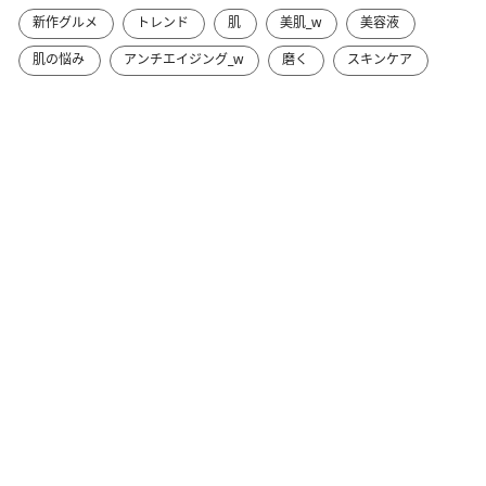
新作グルメ
トレンド
肌
美肌_w
美容液
肌の悩み
アンチエイジング_w
磨く
スキンケア