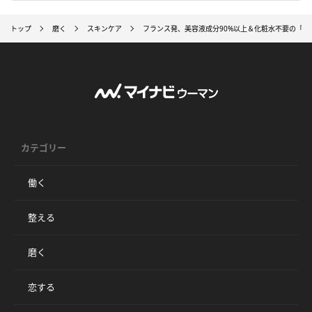
トップ
磨く
スキンケア
フランス発、美容液成分90%以上＆化粧水不要の「
カテゴリー
働く
整える
磨く
恋する