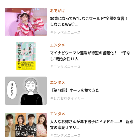
おでかけ
30歳になっても“しなこワールド”全開を宣言！
しなこ＆We♡...
＃トラベルニュース
エンタメ
マイナビウーマン連載が待望の書籍化！ “子な
し”既婚女性11人...
＃エンタメニュース
エンタメ
【第43回】オーラを視てきた
＃しごおわダイアリー
エンタメ
大人なお姉さんが年下男子にドキドキ……!! 新感
覚の恋愛リアリ...
＃エンタメニュース