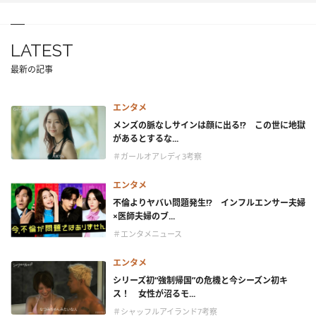
LATEST
最新の記事
エンタメ
メンズの脈なしサインは顔に出る!? この世に地獄
があるとするな...
＃ガールオアレディ3考察
エンタメ
不倫よりヤバい問題発生!? インフルエンサー夫婦
×医師夫婦のブ...
＃エンタメニュース
エンタメ
シリーズ初“強制帰国”の危機と今シーズン初キ
ス！ 女性が沼るモ...
＃シャッフルアイランド7考察