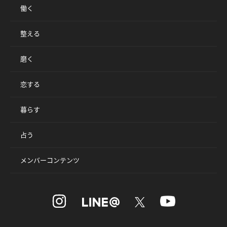
働く
整える
磨く
恋する
暮らす
占う
メンバーコンテンツ