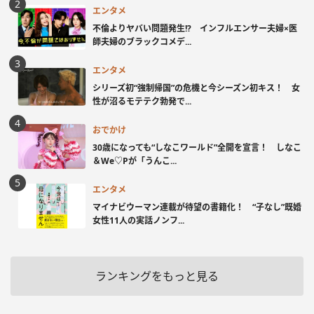
エンタメ
不倫よりヤバい問題発生!? インフルエンサー夫婦×医
師夫婦のブラックコメデ...
エンタメ
シリーズ初“強制帰国”の危機と今シーズン初キス！ 女
性が沼るモテテク勃発で...
おでかけ
30歳になっても“しなこワールド”全開を宣言！ しなこ
＆We♡Pが「うんこ...
エンタメ
マイナビウーマン連載が待望の書籍化！ “子なし”既婚
女性11人の実話ノンフ...
ランキングをもっと見る