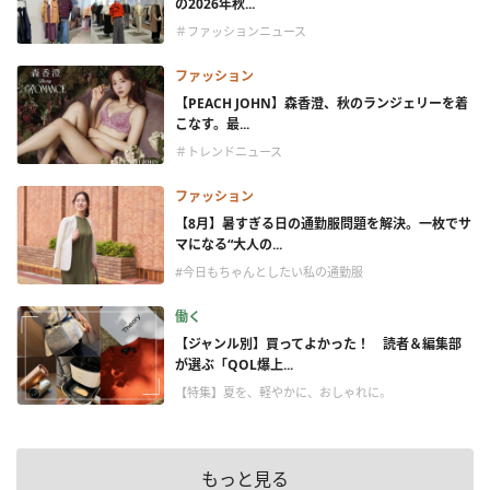
の2026年秋...
＃ファッションニュース
ファッション
【PEACH JOHN】森香澄、秋のランジェリーを着
こなす。最...
＃トレンドニュース
ファッション
【8月】暑すぎる日の通勤服問題を解決。一枚でサ
マになる“大人の...
#今日もちゃんとしたい私の通勤服
働く
【ジャンル別】買ってよかった！ 読者＆編集部
が選ぶ「QOL爆上...
【特集】夏を、軽やかに、おしゃれに。
もっと見る