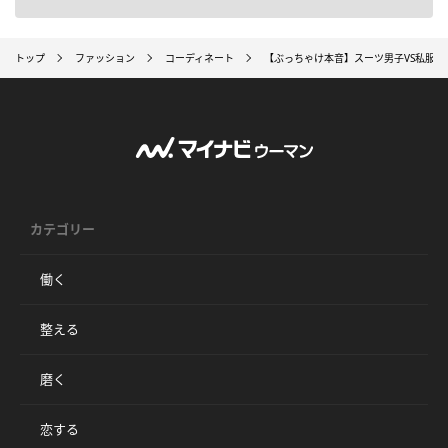
トップ
ファッション
コーディネート
【ぶっちゃけ本音】スーツ男子VS私服男
カテゴリー
働く
整える
磨く
恋する