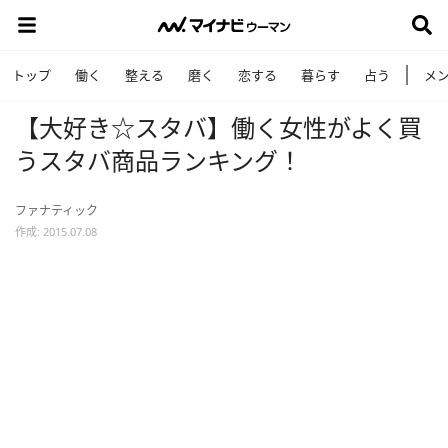
トップ
働く
整える
磨く
恋する
暮らす
占う
メ
【大好き☆スタバ】働く女性がよく買
うスタバ商品ランキング！
ファナティック
作成: 2015.07.08