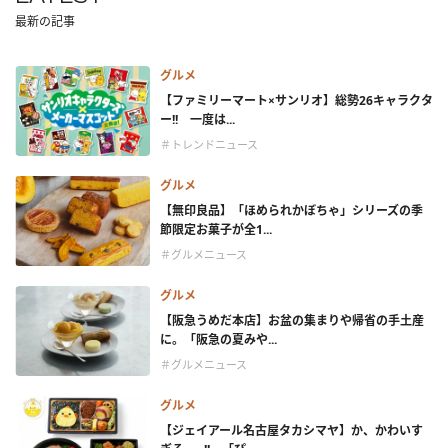
最新の記事
グルメ
【ファミリーマート×サンリオ】総勢26キャラクタ
ー!! 一度は...
＃トレンドニュース
グルメ
【無印良品】「ほめられかぼちゃ」シリーズの季
節限定お菓子が全1...
＃グルメニュース
グルメ
【阪急うめだ本店】お盆の集まりや帰省の手土産
に。「阪急の夏みや...
＃グルメニュース
グルメ
【ジェイアール名古屋タカシマヤ】か、かわいす