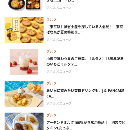
ぎる……!! 「ぴ...
＃グルメニュース
グルメ
【東京駅】帰省土産を探している人必見！ 東京
ばな奈が夏の特別企...
＃グルメニュース
グルメ
小樽で味わう夏のご褒美。【ルタオ】18周年記念
のいちごミルクテ...
＃グルメニュース
グルメ
暑い日に飲みたい爽快ドリンクも。J.S. PANCAKE
CA...
＃グルメニュース
グルメ
アーモンドミルク100％かき氷が絶品！ 池袋でビ
タミンEたっぷ...