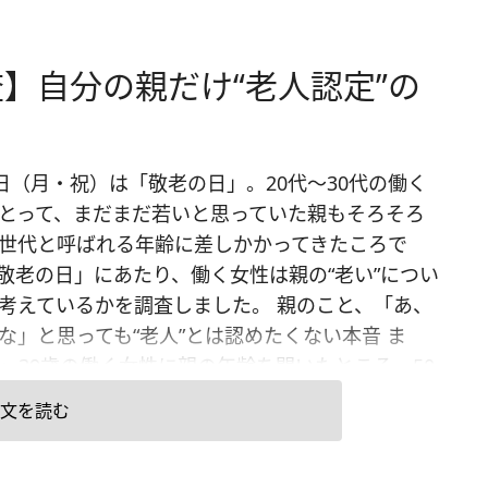
】自分の親だけ“老人認定”の
8日（月・祝）は「敬老の日」。20代～30代の働く
とって、まだまだ若いと思っていた親もそろそろ
世代と呼ばれる年齢に差しかかってきたころで
敬老の日」にあたり、働く女性は親の“老い”につい
考えているかを調査しました。 親のこと、「あ、
な」と思っても“老人”とは認めたくない本音 ま
2～39歳の働く女性に親の年齢を聞いたところ、50
～60歳前半に分布していました。「親を『老けた
文を読む
思ったことがあるかどうか」の質問については、
対しては56.9％、母親に対しては70.2%が「老け