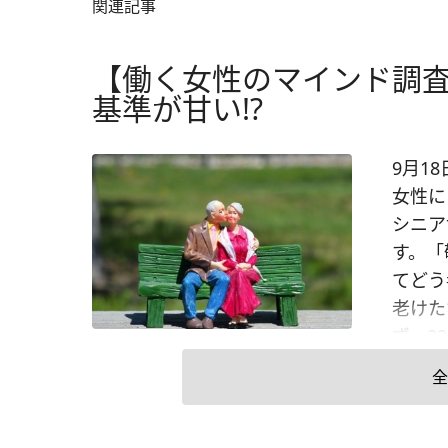
関連記事
【働く女性のマインド調査
基準が甘い!?
9月1
女性に
シニア
す。「
てどう
老けた
ず、2
代後半
全
な』と
父親に