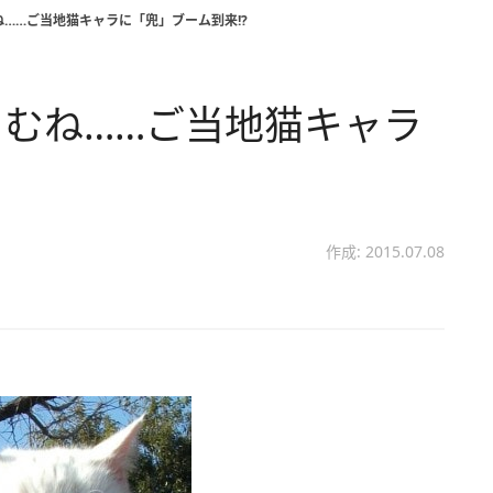
……ご当地猫キャラに「兜」ブーム到来!?
むね……ご当地猫キャラ
作成: 2015.07.08