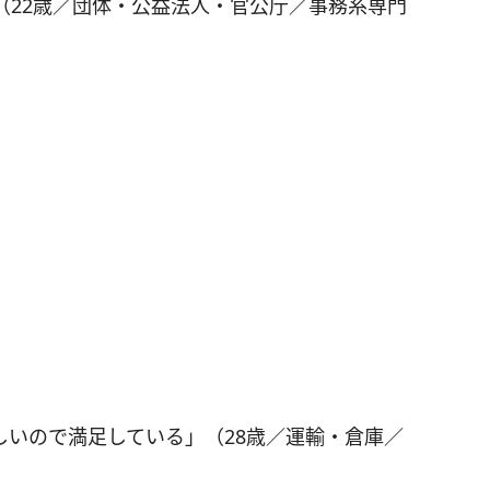
（22歳／団体・公益法人・官公庁／事務系専門
しいので満足している」（28歳／運輸・倉庫／