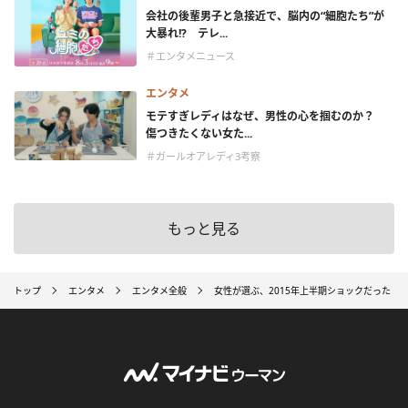
会社の後輩男子と急接近で、脳内の“細胞たち”が
大暴れ!? テレ...
＃エンタメニュース
エンタメ
モテすぎレディはなぜ、男性の心を掴むのか？
傷つきたくない女た...
＃ガールオアレディ3考察
もっと見る
トップ
エンタメ
エンタメ全般
女性が選ぶ、2015年上半期ショックだった「