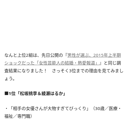
なんと上位2組は、先日公開の
『
男性が選ぶ、2015年上半期
ショックだった「女性芸能人の結婚・熱愛報道」
』と同じ調
査結果になりました！ さっそく3位までの理由を見てみまし
ょう。
■1位「松坂桃李＆綾瀬はるか」
・「相手の女優さんが大物すぎてびっくり」（30歳／医療・
福祉／専門職）