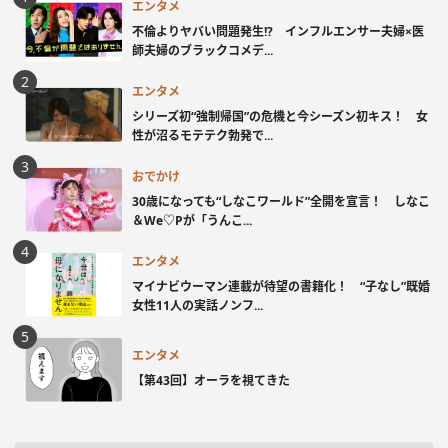
エンタメ
不倫よりヤバい問題発生!? インフルエンサー夫婦×医
師夫婦のブラックコメデ...
エンタメ
シリーズ初“強制帰国”の危機と今シーズン初キス！ 女
性が沼るモテテク勃発で...
おでかけ
30歳になっても“しなこワールド”全開を宣言！ しなこ
＆We♡Pが「うんこ...
エンタメ
マイナビウーマン連載が待望の書籍化！ “子なし”既婚
女性11人の実話ノンフ...
エンタメ
【第43回】オーラを視てきた