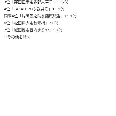
3位「窪田正孝＆多部未華子」12.2％
4位「TAKAHIRO＆武井咲」11.1％
同率4位「片岡愛之助＆藤原紀香」11.1％
6位「松田翔太＆秋元梢」2.8％
7位「城田優＆西内まりや」1.7％
※その他を除く