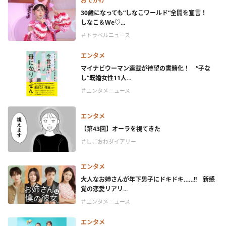
おでかけ
30歳になっても“しなこワールド”全開を宣言！
しなこ＆We♡...
＃トラベルニュース
エンタメ
マイナビウーマン連載が待望の書籍化！ “子な
し”既婚女性11人...
＃エンタメニュース
エンタメ
【第43回】オーラを視てきた
＃しごおわダイアリー
エンタメ
大人なお姉さんが年下男子にドキドキ……!! 新感
覚の恋愛リアリ...
＃エンタメニュース
エンタメ