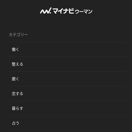
カテゴリー
働く
整える
磨く
恋する
暮らす
占う