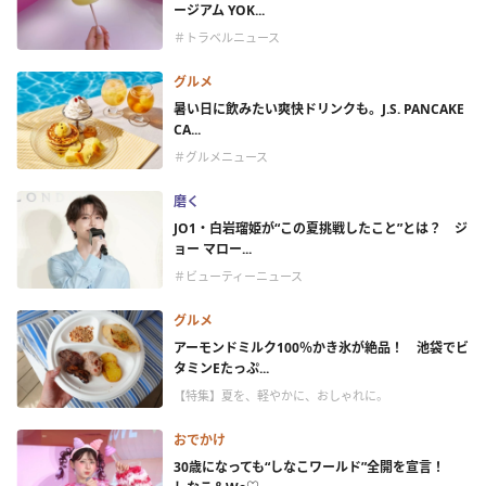
ージアム YOK...
＃トラベルニュース
グルメ
暑い日に飲みたい爽快ドリンクも。J.S. PANCAKE
CA...
＃グルメニュース
磨く
JO1・白岩瑠姫が“この夏挑戦したこと”とは？ ジ
ョー マロー...
＃ビューティーニュース
グルメ
アーモンドミルク100％かき氷が絶品！ 池袋でビ
タミンEたっぷ...
【特集】夏を、軽やかに、おしゃれに。
おでかけ
30歳になっても“しなこワールド”全開を宣言！