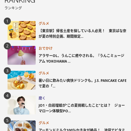
RANKING
ランキング
グルメ
【東京駅】帰省土産を探している人必見！ 東京ばな奈
が夏の特別企画、期間限定...
おでかけ
アラサーOL、うんこに癒やされる。『うんこミュージ
アム YOKOHAMA ...
グルメ
暑い日に飲みたい爽快ドリンクも。J.S. PANCAKE CAFE
で夏の「...
磨く
JO1・白岩瑠姫が“この夏挑戦したこと”とは？ ジョー
マローン体験型PO...
グルメ
アーモンドミルク100％かき氷が絶品！ 池袋でビタミ