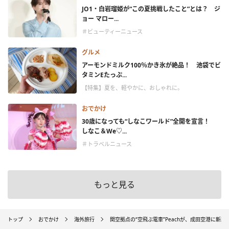
JO1・白岩瑠姫が“この夏挑戦したこと”とは？ ジ
ョー マロー...
＃ビューティーニュース
グルメ
アーモンドミルク100％かき氷が絶品！ 池袋でビ
タミンEたっぷ...
【特集】夏を、軽やかに、おしゃれに。
おでかけ
30歳になっても“しなこワールド”全開を宣言！
しなこ＆We♡...
＃トラベルニュース
もっと見る
トップ
おでかけ
海外旅行
関空拠点の“空飛ぶ電車”Peachが、成田空港に新路