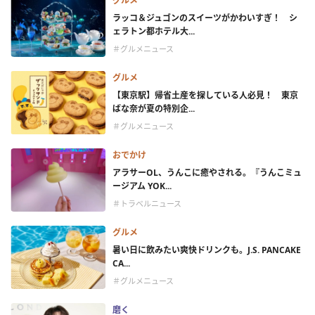
グルメ
ラッコ＆ジュゴンのスイーツがかわいすぎ！ シ
ェラトン都ホテル大...
＃グルメニュース
グルメ
【東京駅】帰省土産を探している人必見！ 東京
ばな奈が夏の特別企...
＃グルメニュース
おでかけ
アラサーOL、うんこに癒やされる。『うんこミュ
ージアム YOK...
＃トラベルニュース
グルメ
暑い日に飲みたい爽快ドリンクも。J.S. PANCAKE
CA...
＃グルメニュース
磨く