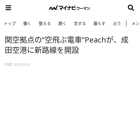
トップ
働く
整える
磨く
恋する
暮らす
占う
メ
関空拠点の“空飛ぶ電車”Peachが、成
田空港に新路線を開設
作成: 2015.03.31